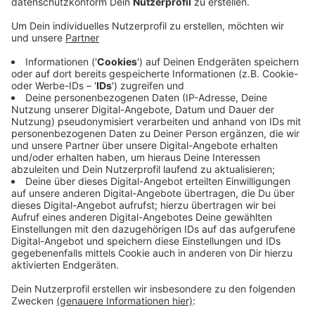
Anzeige
Dort, wo die Stadt mit eigener Küche in den Kitas für
das Mittagessen sorgt, wird der Beitrag für den Monat
April ebenfalls ausgesetzt. Der Elternbeitrag für die
Kitabetreuung muss erst mal weitergezahlt werden.
Hier soll aber noch eine landesweite Lösung gefunden
werden. Auch auf Bundesebene wird es Hilfe für Eltern
geben. Wer wegen Schul- und Kitaschließungen
zuhause bleiben muss und dadurch Einkommen verliert,
soll Anspruch auf Entschädigung vom Staat
bekommen. Die Regelung ist Teil eines bundesweiten
Maßnahmenpakets.
Anzeige