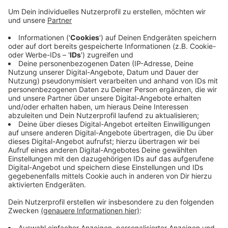
Veröffentlicht:
Dienstag, 22.03.2022 12:39
Anzeige
Damit die Kreuzung sicherer wird, sollen neue
sogenannte "Bodenwellen" auf der Straße befestigt
werden. Damit kann der Verkehr gebremst werden.
Außerdem soll ein Verkehrsschild auf die Unfallgefahr
hinweisen. Die Kreispolizei will in Zukunft auch mehr
Präsenz an der Kreuzung Nüss Drenk/Südring zeigen.
Anzeige