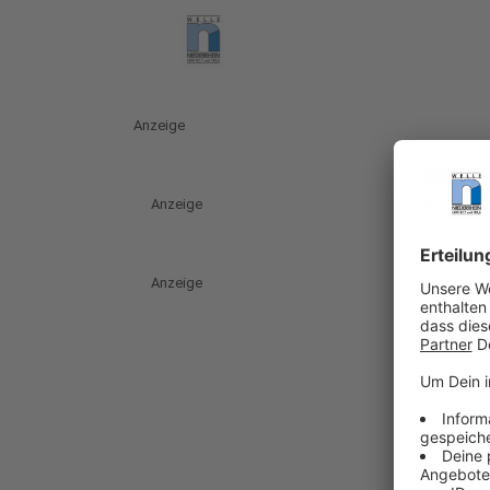
Anzeige
Anzeige
Anzeige