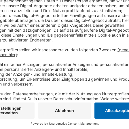
einfach nur heiß. Tönisvorst war - mal wieder - beson
bei uns am Niederrhein der bundesweit höchste Wer
Aber der bislang heißeste Tag des Jahres war geste
Karlsruhe in Baden-Württemberg gemessen.
Anzeige