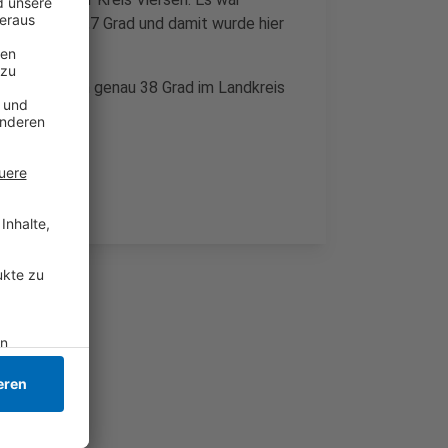
ders heiß: 35,7 Grad und damit wurde hier
t gemessen.
rn: Da wurden genau 38 Grad im Landkreis