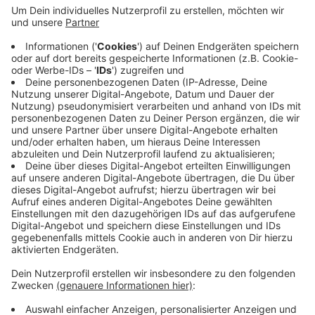
Wie die Polizei jetzt mitgeteilt hat, sei dabei ein 57-
Jähriger mit dem Auto aus bislang ungeklärten
Gründen von der Fahrbahn abgekommen, dann erst
über die Gegenfahrbahn und eine Grünfläche gefahren
und schließlich gegen den Preismast einer Tankstelle
geprallt. Der Mann sei durch Rettungskräfte vor Ort
reanimiert und in ein Krankenhaus gebracht worden.
Wenige Stunden später sei er aber seinen
Verletzungen erlegen.
Anzeige
Anzeige