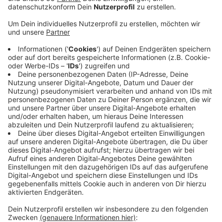
Anzeige
Durch den Scan werden demnach Risse und Schäden
im Gemäuer sichtbar gemacht. Übernommen hat das
Ganze eine Firma aus Dortmund. Sie wird laut Stadt
jetzt die Ergebnisse vom Scan zusammenfassen und
dann im November vorstellen. Auf dieser Grundlage
sollen dann weitere Schritte zur Instandsetzung der
Garage geplant werden, heißt es. Das zweite
Untergeschoss der Wiedenhof-Tiefgarage steht seit
dem Frühjahr 2024 unter Wasser. In diesem Sommer
sei der Pegel aber so weit gesunken, dass mit der
Trocknung und Reinigung begonnen werden kann, so
die Stadt. Sollte sich der 3D-Scan als sinnvoll
erweisen, soll dieser auch in anderen überfluteten
Tiefgaragen genutzt werden.