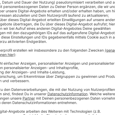
ThyssenKrupp hat angekündigt, konzernweit 5.000 Ar
6.000 Stellen ausgegliedert werden. Diese Maßnahm
Umstrukturierung, die in den nächsten fünf Jahren u
Einschnitte wird das Duisburger Werk weiter betrieb
zukünftigen Mitarbeiterzahl.
Anzeige
Grüne Stahlproduktion mit Wasserstoff
Anzeige
Ein weiterer wichtiger Schritt für ThyssenKrupp ist 
umweltfreundlichere Stahlproduktion. In Duisburg s
Anlage ersetzt werden, die Stahl mithilfe von Wasse
Teil der Bemühungen des Unternehmens, nachhaltige