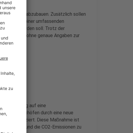
beitsplätze abzubauen. Zusätzlich sollen
en sind Teil einer umfassenden
mgesetzt werden soll. Trotz der
en, allerdings ohne genaue Angaben zur
die Umstellung auf eine
ollen zwei Hochöfen durch eine neue
rstoff produziert. Diese Maßnahme ist
r zu werden und die CO2-Emissionen zu