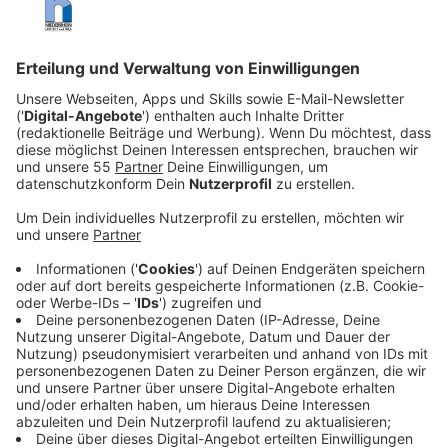
Veröffentlicht:
Sonntag, 07.07.2024 20:49
Anzeige
Die römische Bevölkerung nimmt die Machtkämpfe
hinter den Kulissen wahr und ist nur durch kostenloses
Essen und spektakuläre Unterhaltung in Form von
Wagenrennen und Gladiatorenkämpfen ruhig zu halten.
Doch im Kolosseum rollen nicht nur die Köpfe in der
Arena. Auch hinter den Kulissen prallen Sport und
Politik aufeinander und nicht jeder wird diese Kämpfe
überleben…
Streaming-Dienst: Amazon Prime Video
Anzeige