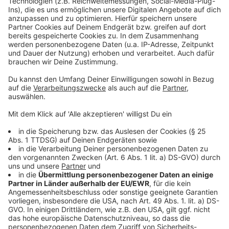
Management Platform
Anzeige
©
Copyright: Amazon Prime Video
Der Kaiser will seine Macht demonstrieren. Doch hinter
seinem Rücken wird bereits um seine Nachfolge
gestritten.
Anzeige
©
Copyright: Amazon Prime Video
Die Gladiatorenkämpfe sind brutal und oftmals enden
sie tödlich.
Anzeige