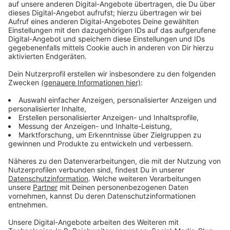
Wir benötigen Ihre
Zustimmung, um den YouTube
Video-Service zu laden!
Wir verwenden einen Service eines
Drittanbieters, um Videoinhalte
einzubetten. Dieser Service kann
Daten zu Ihren Aktivitäten
sammeln. Bitte lesen Sie die
Details durch und stimmen Sie der
Nutzung des Service zu, um dieses
Video anzusehen.
Mehr Informationen
Während die Gladiatoren im Kolosseum um ihr Leben
kämpfen und tausende Menschen unter den Tribünen
Akzeptieren
leben und arbeiten, streben die Kriminellen aus der
powered by
Usercentrics Consent
Unterwelt nach Macht und mehr Einfluss.