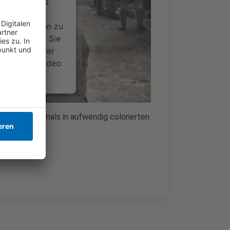
ervice eines
ideoinhalte
ce kann Daten zu
 Bitte lesen Sie
timmen Sie der
um dieses Video
.
onen
krieges erstmals in aufwendig colorierten
nsent Management