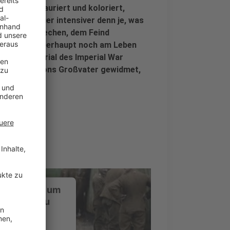
ändig restauriert und koloriert,
dem Zuschauer intensiver denn je, was
hlamm zu kriechen, dem Feind
chsten Tag überhaupt noch am Leben
 Archivmaterial des Imperial War
eter Jacksons Großvater gewidmet,
ustimmung, um
-Service zu