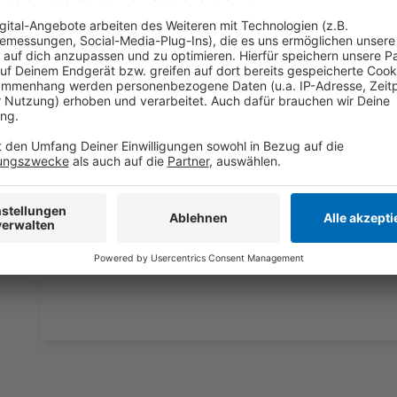
Wir verwenden einen S
Drittanbieters, um V
einzubetten. Dieser Servi
Ihren Aktivitäten sammeln.
die Details durch und s
Nutzung des Service zu, 
anzusehen
Mehr Informati
Peter Jackson bringt die Schrecken des Ersten Welt
Akzeptieren
Originalaufnahmen auf die Kinoleinwand.
powered by
Usercentrics Co
Anzeige
Platform