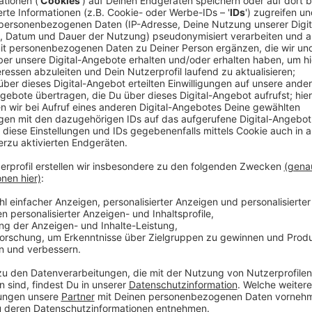
100 Jahre alten Schwarz-Weiß-Bilder wurden aufw
geschärft und in 3D konvertiert, und vermitteln 
es im Ersten Weltkrieg bedeutete, durch den Sc
aufzulauern und nicht zu wissen, ob man am nä
sein wird. „They Shall Not Grow Old“ besteht aus
Museums sowie Tonaufnahmen der BBC und ist P
der zwischen 1910 und 1919 diente.
Veröffentlicht:
Dienstag, 25.06.2019 15:01
Anzeige
Wir benötigen Ihre Z
den YouTube Video
laden!