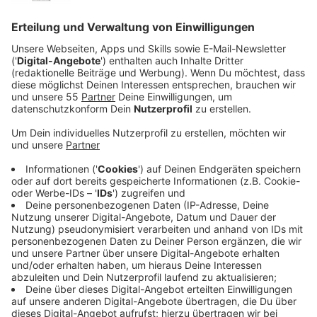
Veröffentlicht:
Sonntag, 12.02.2023 11:58
Anzeige
Durch den dichten Nebel ist die Besatzung der
Bohrinsel komplett von der Außenwelt abgeschnitten.
Denn auch die Kommunikation ist mysteriöserweise
nicht mehr möglich. Heftige Erschütterungen rütteln
die komplette Crew zusätzlich durch. Tage vergehen –
eine Rettung ist nicht in Sicht und die Nahrungsvorräte
werden langsam knapp. Manager Magnus (Iain Glen)
muss dafür Sorge tragen, dass die Konflikte innerhalb
der Crew nicht eskalieren, denn die Lage wird immer
bedrohlicher.
Streaming-Dienst: Amazon Prime Video