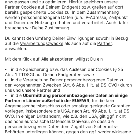
Manager Magnus versucht seine Crew zu beruhigen.
Doch die Angst auf der Bohrinsel ist groß.
Anzeige
©
Copyright: Amazon Prime Video
Der Nebel wird immer mysteriöser und schürt die
Angst. Auf der Bohrinsel gibt es die ersten Opfer.
Anzeige
Anzeige