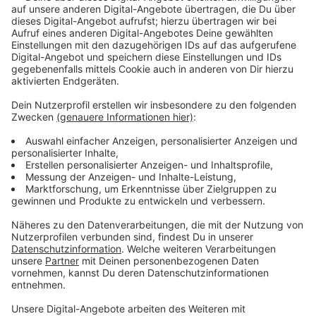
Anzeige
Wir benötigen Ihre
Zustimmung, um den YouTube
Video-Service zu laden!
Wir verwenden einen Service eines
Drittanbieters, um Videoinhalte
einzubetten. Dieser Service kann
Daten zu Ihren Aktivitäten
sammeln. Bitte lesen Sie die
Details durch und stimmen Sie der
Nutzung des Service zu, um dieses
Video anzusehen.
Mehr Informationen
Er will der "Peanut Butter Falcon" werden. Zak träumt
von einer Karriere als Wrestler. Doch kann ein junger
Akzeptieren