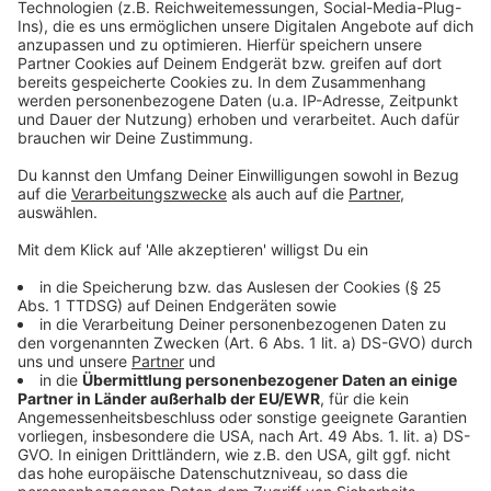
Mann mit Down-Snydrom das erreichen? Sein neuer
powered by
Usercentrics Consent
Freund Tyler glaubt fest daran!
Management Platform
Anzeige
©
Copyright TOBIS Film GmbH
Zak ist geflohen. Seine Pflegerin Eleanor will ihn
unbedingt zurück ins Heim bringen.
Anzeige
©
Copyright TOBIS Film GmbH
Tyler glaubt an Zak und fährt mit ihm auf einem Floß
seinem großen Traum entgegen.
Anzeige