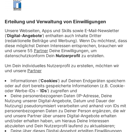
Veröffentlicht:
Mittwoch, 18.12.2019 19:19
Anzeige
Doch Zak glaubt an seinen Traum und flieht kurzerhand
aus seinem Heim, um eine Wrestling-Schule zu
besuchen. Auf der Flucht lernt er Fischer Tyler (Shia
LaBeouf) kennen, der Zak zunächst loswerden will.
Doch nach einigen Meinungsverschiedenheiten werden
die beiden Freunde und Tyler sein Mentor und Coach.
Der Kleinkriminelle Tyler macht sich kurzentschlossen
zusammen mit Zak auf den Weg, die Wrestling-Schule
zu finden. Doch Zaks
Pflegerin Eleanor (Dakota Johnson) ist ihnen dicht auf
den Fersen.