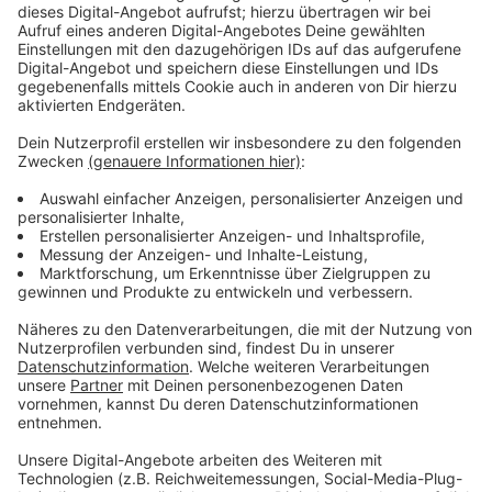
Wir benötigen Ihre
Zustimmung, um den YouTube
Video-Service zu laden!
Wir verwenden einen Service eines
Drittanbieters, um Videoinhalte
einzubetten. Dieser Service kann
Daten zu Ihren Aktivitäten
sammeln. Bitte lesen Sie die
Details durch und stimmen Sie der
Nutzung des Service zu, um dieses
Video anzusehen.
Mehr Informationen
Der 13-jährige Chase (Case Walker) erobert als
Teenie-Schwarm „Chase Dreams“ das Internet im
Akzeptieren
Sturm … und auch seine beiden älteren Geschwister
powered by
Usercentrics Consent
kriegen endlich ein paar Krümel vom Ruhm ab.
Management Platform
Anzeige