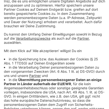
©
Copyright: Comedy Central / Joyn Plus+
Die beiden Geschwister können es nicht fassen. Ihr
kleiner Bruder stieht ihnen die Show.
Anzeige
©
Copyright: Comedy Central / Joyn Plus+
Chase steht überall im Mittelpunkt... und Cary und
Brooke versuchen sich in den Vordergrund zu spielen.
Anzeige