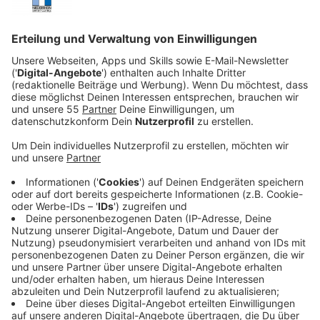
Anzeige
Plötzlich stehen sie im übergroßen Schatten ihres
kleinen Bruders, der all das hat, auf das sie schon so
lange hinarbeiten. Aber haben sie nicht viel mehr
geleistet und den Ruhm mehr „verdient“ als „Chase
Dreams“? Doch nun machen sie das Beste aus dieser
bitteren Situation und versuchen, aus seinem Erfolg
und seiner medialen Aufmerksamkeit auch für sich ein
Stückchen vom Erfolg abzuzwacken.
Streaming-Dienst. Joyn Plus+ / Comedy Central
Anzeige