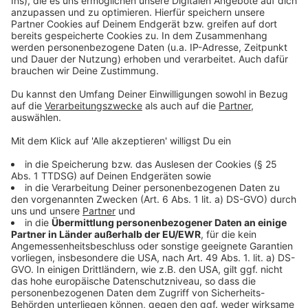
©
Copyright: Amazon Prime Video
Jester ist ziemluch benebelt und muss sich
konzentrieren.
Anzeige
©
Copyright: Amazon Prime Video
Kann die Gruppe das mächtige Artefakt finden und so
die Welt retten?
Anzeige