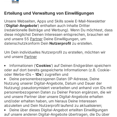
Veröffentlicht:
Freitag, 23.01.2026 21:26
Anzeige
Inmitten dieser gefährlichen Situation findet sich eine
Gruppe von Außenseitern zusammen: Jester,
Beauregard, Fjord, Nott, Mollymauk, Caleb und Yasha.
Jeder von ihnen trägt eigene Wunden und
Geheimnisse, doch nun entscheidet ihr Zusammenhalt
über das Schicksal des Kontinents.
Streaming-Dienst: Amazon Prime Video
Anzeige