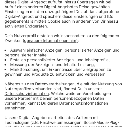
Wir benötigen Ihre
Zustimmung, um den YouTube
Video-Service zu laden!
Wir verwenden einen Service eines
Drittanbieters, um Videoinhalte
einzubetten. Dieser Service kann
Daten zu Ihren Aktivitäten
sammeln. Bitte lesen Sie die
Details durch und stimmen Sie der
Nutzung des Service zu, um dieses
Video anzusehen.
Mehr Informationen
Nur wenn sie lernen, einander zu vertrauen und als
Team zu kämpfen, können sie die drohende Zerstörung
Akzeptieren
Exandrias aufhalten.
powered by
Usercentrics Consent
Anzeige
Management Platform