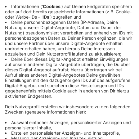
Anzeige
Zwanzig Jahre The Kooks
Anzeige
Pritchard beschreibt die letzten zwei Jahrzehnte als
eine lehrreiche Reise voller Herausforderungen und
Erfolge. Die Band hat sich stets weiterentwickelt und
dabei ihre Indie-Wurzeln bewahrt. Trotz der
Schwierigkeiten, die das Musikgeschäft mit sich
bringt, bleibt Pritchard optimistisch und dankbar für
die Möglichkeit, ihre Musik weltweit zu präsentieren.
Im Laufe der Jahre hat Pritchard mit vielen
musikalischen Größen zusammengearbeitet, darunter
auch seine Idole wie Bob Dylan. Diese Begegnungen