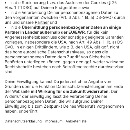
Mit der neuen Single "Sunny Baby" und dem
kommenden Album kehren The Kooks zu ihren Indie-
Wurzeln zurück. Pritchard erklärt, dass das Album eine
Mischung aus nostalgischen Klängen und modernen
Einflüssen ist. Die Single vermittelt ein Gefühl von
Sommer und Freiheit, inspiriert von persönlichen
Erlebnissen und der Geburt seines ersten Kindes. The
Kooks sind bereit, ihre Musik auf der bevorstehenden
US- und Europa-Tour zu präsentieren. Pritchard freut
sich darauf, sowohl alte als auch neue Fans zu treffen.
Er ist begeistert von der Tatsache, dass ihre Musik
auch bei jüngeren Generationen Anklang findet und
sieht darin eine Bestätigung für die zeitlose Qualität
ihrer Songs.
Anzeige