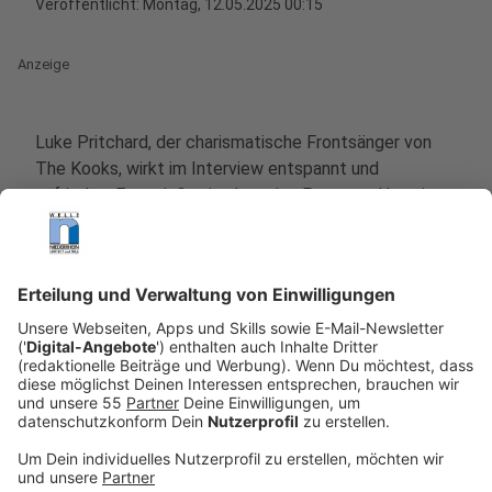
Veröffentlicht:
Montag, 12.05.2025 00:15
Anzeige
Luke Pritchard, der charismatische Frontsänger von
The Kooks, wirkt im Interview entspannt und
zufrieden. Er genießt eine kreative Pause und bereitet
sich auf die bevorstehende Australien-Tour vor. Diese
Gelassenheit spiegelt sich auch in der Musik der Band
wider, die seit ihrer Gründung vor zwanzig Jahren
Höhen und Tiefen erlebt hat.
Anzeige
Hört hier das neue Album von The Kooks
Anzeige