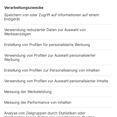
Das Video zu "Sunny Baby"
Anzeige
Wir benötigen Ihre
Zustimmung, um den YouTube
Video-Service zu laden!
Wir verwenden einen Service eines
Drittanbieters, um Videoinhalte
einzubetten. Dieser Service kann
Daten zu Ihren Aktivitäten
sammeln. Bitte lesen Sie die
Details durch und stimmen Sie der
Nutzung des Service zu, um dieses
Video anzusehen.
Mehr Informationen
Die britische Band The Kooks ist zurück und bringt mit