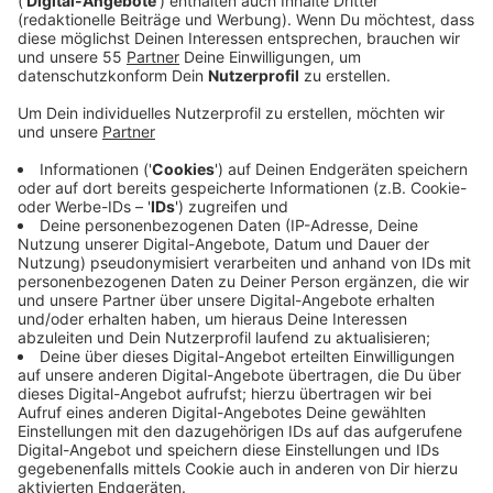
Die erste Single nach zwei Jahren! "High" heißt der
neue Song und klingt ziemlich anders als die letzten
Singles! Ziemlich düster mit einer fast schon grunge-
angehauchten Gitarre. Und auch der Text ist ziemlich
ernst. Darin geht’s um eine Beziehung, die eigentlich
gar keinen Sinn mehr macht. Man ist total unglücklich,
der Partner versichert einem, dass sich alles ändert
und am Ende: Nichts. Keine Veränderung, immer noch
der alte Trott. Für die Chainsmokers das Bild, was sie
von heutigen Beziehungen haben. Ein bisschen traurig.
Anzeige
Wir benötigen Ihre
Zustimmung, um den YouTube
Video-Service zu laden!