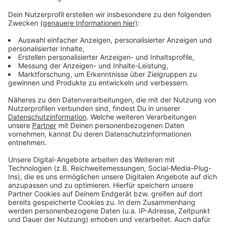
Wir verwenden einen Service eines
Drittanbieters, um Videoinhalte
einzubetten. Dieser Service kann
Daten zu Ihren Aktivitäten
sammeln. Bitte lesen Sie die
Details durch und stimmen Sie der
Nutzung des Service zu, um dieses
Video anzusehen.
Mehr Informationen
The Chainsmokers - High (Official Video)
Akzeptieren
Anzeige
powered by
Usercentrics Consent
Management Platform
Anzeige