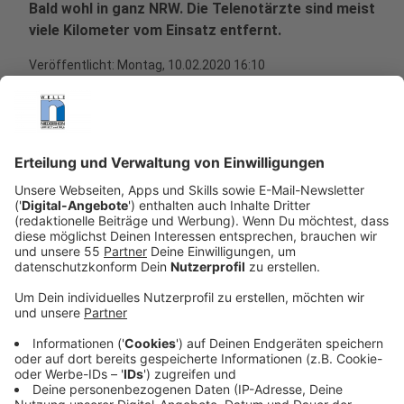
Bald wohl in ganz NRW. Die Telenotärzte sind meist
viele Kilometer vom Einsatz entfernt.
Veröffentlicht:
Montag, 10.02.2020 16:10
Anzeige
Über 16.000 Einsätze haben Telenotärzte in NRW
schon begleitet. Sie sitzen in der Zentrale in Aachen
und damit meist viele Kilometer entfernt vom
eigentlichen Einsatzort.
Anzeige
Was macht ein Telenotarzt?
Anzeige