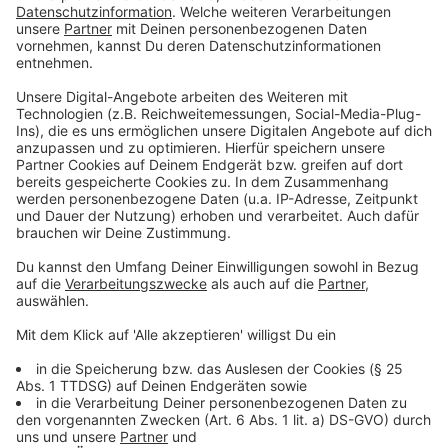
Falls keine Lebensgefahr besteht, kann der
Telenotarzt den Notarzt auf dem Weg ins
Krankenhaus ersetzen, so ist trotzdem eine
Begleitung gewährleistet. Häufig wird er auch bei
Krankentransporten eingesetzt.
Anzeige
Wie erfahren Patienten vom Telenotarzt-
Einsatz?
Anzeige
Ein Patient und eventuell auch Personen aus dem
Umfeld des Patienten werden vorher aufgeklärt und
anschließend um Einwilligung gebeten. Das muss
demnach auch dokumentiert werden. Legt der Patient
Widerspruch ein, wird der Telenotarzt nicht