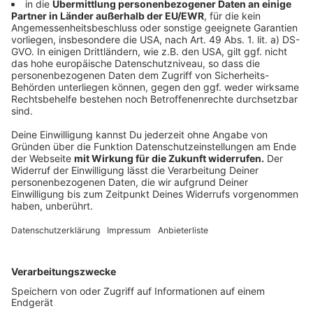
eingebunden und der Rettungsdienst setzt den
Einsatz ohne ihn fort.
Anzeige
Gesundheitsminister: Telenotarzt bald
flächendeckend in NRW
Anzeige
NRW-Gesundheitsminister Karl-Josef Laumann (CDU)
stellte am Tag des Notrufs (11. Februar) klar, dass das
Telenotarzt-System in den kommenden Jahren
flächendeckend ausgebaut werden soll. Als nächstes
soll die Region Ostwestfalen-Lippe ans Netzwerk
gehen. Auch Düsseldorf hat erste Schritte eingeleitet.
Nach und nach sollen dann weitere Standorte folgen,