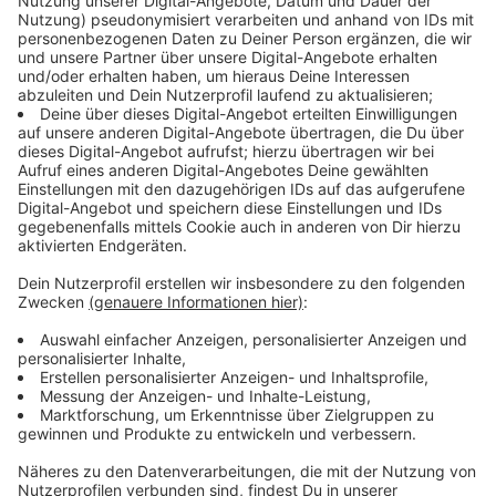
Ziel ist es, nichtärztliche Rettungsdienste oder
Notärzte vor Ort in Echtzeit per
Kommunikationssystem zu unterstützen und dabei von
den Personen gleichzeitig in den laufenden
Versorgungsprozess eingebunden zu werden. Das
geschieht über mehrere Wege: Zum einen durch Fotos,
oder einen Livestream aus dem Einsatzwagen.
Vitaldaten, also entsprechende Körperwerte, der zu
behandelnden Patienten, werden dem Telenotarzt
ebenfalls vom Rettungsdienst übertragen.
Anzeige
Die Telenotärzte sollen den fahrenden Notarzt nicht
ersetzen sondern nur ergänzen. Oft ist der
Rettungswagen schneller vor Ort als der Notarzt.
Dann können die Rettungssanitäter schon loslegen.