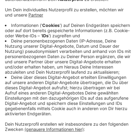
Anzeige
Der Kreisstellenvorsitzende des Hausärzteverbandes
Kreis Viersen Klaus Eirmbter fordert, diese Möglichkeit
dauerhaft einzuführen. Denn Hausarztpraxen müssten
wegen einer hohen Auslastung besser entlastet
werden. Er nennt als Positivbeispiel auch die
Niederlande. Hinter Krefeld und dem Kreis Viersen
liegt eine Krankheitswelle mit Rekordwerten bei den
Krankenständen. Das zeigen aktuelle Daten
verschiedener Krankenkassen.
Anzeige