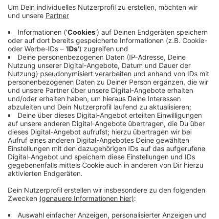
Anzeige
Die Verhandlungen seien festgefahren, sagt sie. Ziel
der EVG ist mehr Geld für alle Beschäftigten bei der
Eurobahn - nicht nur für einige Gruppen. Bei uns am
Niederrhein ist die Eurobahn im Kreis Viersen
unterwegs. Sie fährt von Hamm nach Venlo über
Viersen und Nettetal.
Anzeige
Anzeige