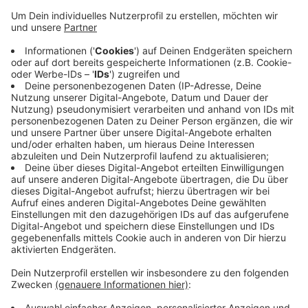
Anzeige
Das hat eine Welle Niederrhein-Umfrage ergeben.
Demnach wollen sie zum Beispiel ihre Öffnungszeiten
anpassen und mehr Personal einplanen. Der Grund für
die Teuerung in den Niederlanden ist das Auslaufen
einer Steuerbegünstigung - die war im März letzten
Jahres wegen der hohen Inflation erlassen worden.
Neben dem Sprit sind auch Tabak und Alkohol davon
betroffen - deshalb wollen viele deutsche Tankstellen
auch damit aufstocken.
Anzeige