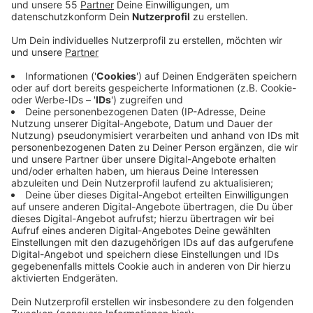
Anzeige
In der Klärschlamm-Verbrennungsanlage der
Entsorgungsgesellschaft Krefeld entstehen schon
Strom und Wärme aus Restmüll, Klärschlamm und
Abwasser. Biomethan-Gas soll entstehen, ins Gasnetz
eingespeist werden - und so umweltfreundlich Strom
und Wärme erzeugen. Was sehr abstrakt klingt, wird
für die SWK und die EGK bald Realität. Die Anlage
steht demnach kurz vor der Inbetriebnahme. Die SWK
arbeitet dafür mit der Thyssengas zusammen. Beide
Firmen haben je rund 7 Millionen Euro in das Projekt
investiert. Mit Blick auf den Ausstieg aus der Kohle-
und Kernenergie habe die Biogas-Anlage höchste
Relevanz, heißt es. Denn klimaneutrale Gase wie
Biomethan seien eine Möglichkeit für klimafreundliche