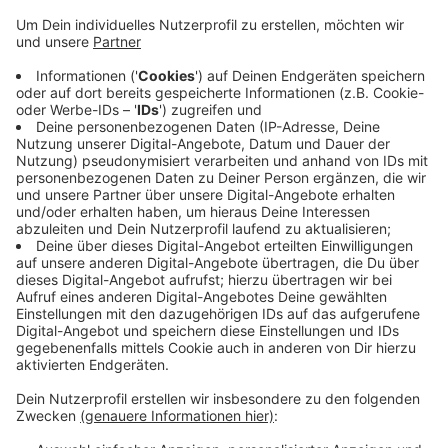
Anzeige
Laut den Stadtwerken Krefeld finden jetzt während
der Herbstferien umfangreiche Gleisbauarbeiten auf
der St.-Anton-Straße statt. Deshalb sind auf der
Strecke der 041 Busse statt der Bahnen unterwegs.
Die Linie 041 fällt also komplett aus - die Ersatzbusse
fahren teilweise nur bis zum Krelder Hauptbahnhof. Ab
dem 28.10. fährt die Linie wieder normal. Wann welcher
Bus wie fährt, haben die SWK in der App und online in
der
Fahrplanauskunft
hinterlegt.
Anzeige