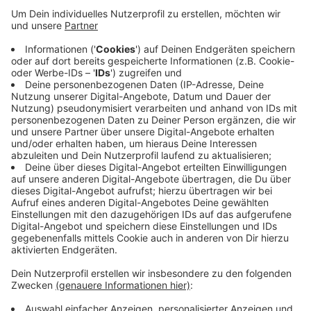
KRuiser gemietet werden.
Veröffentlicht:
Donnerstag, 12.11.2020 15:11
Anzeige
Für eine wöchentliche Servicepauschale von 25 Euro
steht der Roller für beliebig viele Lieferfahrten in ganz
Krefeld zur Verfügung. Der Liefer-KRuiser kann über
die SWK-App gebucht werden. Weitere Infos zu dem
Angebot gibt es außerdem bei den SWK selbst.
Anzeige