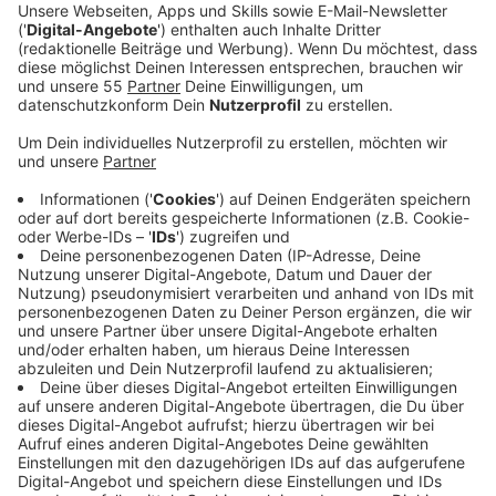
Anzeige
Mehrere Ratsmitglieder haben einen gemeinsamen
Antrag dazu gestellt; darunter Ratsfrau Björna Althoff
von der Partei Klimaliste Deutschland, die den Stein
dafür ins Rollen gebracht hat. Althoff erhofft sich im
Rat eine Mehrheit für ein Ende der Planung für einen
Surfpark am Elfrather See. Sie verweist auch auf die
Online-Petitions-Plattform change.org, wo sich mehr
als 10.400 Menschen gegen die Pläne gestellt haben.
Hauptkritikpunkt ist, dass ein teurer, wasser- und
energieintensiver Surfpark in Zeiten der Klimakrise
nicht zeitgemäß sei. Die Stadt käme ihrer Vorbildrolle
nicht nach und die Pläne seien eine Ignoranz
gegenüber drängenden Problemen. Zudem binde die
Planung Verwaltungspersonal und weiterhin sei nicht