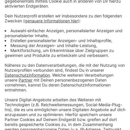
bekannt, wer Träger des Vorhabens sein soll.
Begleitet wird die Ratssitzung von einer
Demonstration gegen das Großprojekt vor dem
Krefelder Seidenweberhaus. Los gehen soll es um
16:30 Uhr - und damit unmittelbar vor Beginn der
Ratssitzung um 17 Uhr. Zu der Demo haben der BUND
Krefeld, die Bürgerinitiative BIENE und Fridays for
Future aufgerufen. Alle drei Seiten sind gegen den Bau
eines Surfparks am Elfrather See. Vom BUND heißt es
beispielsweise: Eine Realisierung des Surfparks sei
unverantwortlich gegenüber Natur, Umwelt, Klima -
und damit auch gegenüber dem Wohl der
Allgemeinheit. Das Projekt müsse beendet werden -
auch, um mögliche juristische Schritte zu vermeiden,
heißt es von der Bürgerinitiative BIENE.
Anzeige