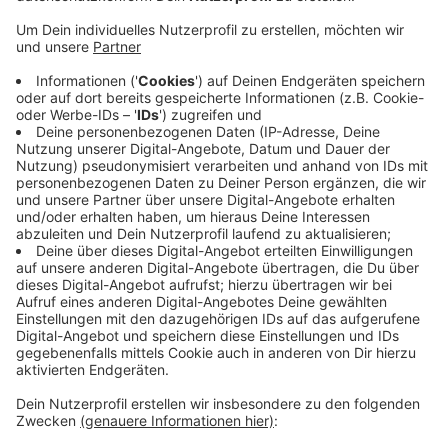
Anzeige
Künftig sollen die Bäume auf dem Gelände
standfester werden und Wasser besser aufnehmen
und speichern. Dafür sorgt aktuell eine Firma mit
verschiedenen Stoffen, die mittels Druckluft in die
Wurzelräume der Bäume eingefügt wird, teilt die Stadt
Viersen mit. Sie will den Alten Tierpark in Süchteln bis
zum Ende des Jahres ein neues Gesicht geben. Die
Kosten für die Umgestaltung liegen bei knapp 1 Million
Euro.
Anzeige