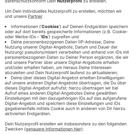
Anzeige
Die junge Frau war am Sonntagmorgen in Süchteln
unterwegs. Auf der Neustraße bemerkte sie, dass sie
von einem Mann auf einem E-Roller verfolgt wurde. Als
sie sich umgedreht hat, zog er sich die Hose runter und
manipulierte an seinem Glied. Ein lautes Schreien der
Frau schlug ihn in die Flucht. Er flüchtete in Richtung
Jägerstraße. Der Mann soll etwa 25 Jahre alt und circa
178 cm groß sein. Er trug einen beige-braunen Pullover
sowie eine kurze Jogginghose.
Hinweise direkt an die Polizei in Viersen unter
02162/377-0
Anzeige