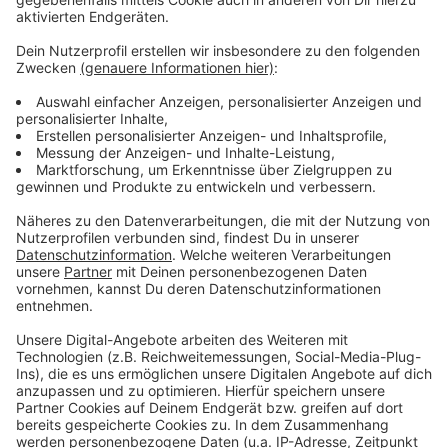
Im Mittelpunkt steht das sogenannte
Arbeitsengagement
. Damit ist gemeint, wie stark
sich Mitarbeitende über ihre reinen Aufgaben hinaus
einbringen. Es geht also nicht nur darum, ob jemand
seine Arbeit erledigt, sondern auch, mit wie viel
Motivation, Einsatz und persönlicher Beteiligung das
geschieht. Die Studierenden wollen dazu sowohl
organisatorische als auch persönliche Einflussfaktoren
untersuchen. So soll herausgearbeitet werden,
wodurch Engagement im Beruf gestärkt werden kann.
Betreut wird das Projekt von
Dr. Alexander Cisik
,
Professor für Wirtschafts-, Organisations- und
Arbeitspsychologie an der Hochschule Niederrhein.
Laut Hochschule gehört die Untersuchung aktueller
Fragen aus der Arbeits- und Organisationspsychologie
regelmäßig zum Seminar. Das Thema