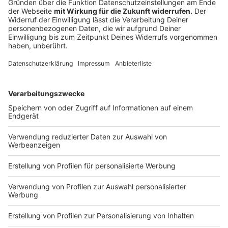
Ergebnisse für das Forschungsprojekt gewonnen
werden.
Auch am Niederrhein ist das Thema Arbeitswelt immer
wieder Gegenstand von Studien und Umfragen. Erst im
Frühjahr hatte Welle Niederrhein über eine
Gallup-
Studie 2026
berichtet. Darin ging es um die Frage, wie
stark Führung, Motivation und emotionale Bindung an
den Arbeitgeber zusammenhängen. Demnach sind
viele Beschäftigte zwar zufrieden, aber nur
vergleichsweise wenige wirklich engagiert.
Anzeige
Ergebnisse sollen öffentlich zugänglich
werden
Anzeige