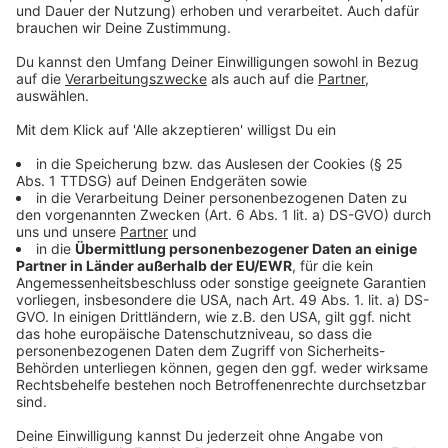
Arbeitsengagement sei dabei besonders relevant, weil
es eng mit
Motivation, Produktivität und
Mitarbeiterbindung
verbunden sei. Damit greift das
Projekt ein Thema auf, das viele Unternehmen und
Beschäftigte gleichermaßen betrifft.
Anzeige
Teilnahme bis Mitte Juli möglich
Anzeige
Die Hochschule ruft Beschäftigte aus ganz
Deutschland zur Teilnahme an der Umfrage auf. Durch
möglichst viele Antworten aus unterschiedlichen
Branchen soll die Datengrundlage breiter werden. Die
Befragung läuft komplett online. Laut HSNR werden
die Angaben anonym erfasst. Damit sollen belastbare