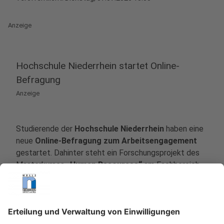
Anzeige
Hochschule Niederrhein startet Online-
Befragung
Anzeige
Studierende der
Hochschule Niederrhein
haben eine
neue
Online-Befragung zum Arbeitsengagement
gestartet. Dahinter steht ein Forschungsprojekt des
Masterkurses
„Human Resources“
am Fachbereich
Wirtschaftswissenschaften. Untersucht werden soll,
wie engagiert Beschäftigte in Deutschland im
Arbeitsalltag sind. Außerdem geht es um die Frage,
welche Bedingungen dieses Engagement fördern oder