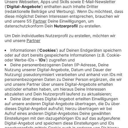
hemmen. Teilnehmen können Beschäftigte aus allen
Branchen.
Die Befragung läuft anonym und ist laut Hochschule
nur für wissenschaftliche Zwecke gedacht. Nach
Angaben der HSNR dauert die Teilnahme nur wenige
Minuten. Der Fragebogen ist noch bis
Freitag, 17. Juli
2026
, online verfügbar. Die Ergebnisse des Projekts
sollen anschließend öffentlich zugänglich gemacht
werden. Ziel ist es, ein besseres Bild davon zu
bekommen, wie Arbeitnehmende ihre Arbeit erleben
und was Motivation im Berufsalltag beeinflusst.
Hier kommt ihr zur Umfrage.
Anzeige
Was mit Arbeitsengagement gemeint ist
Anzeige