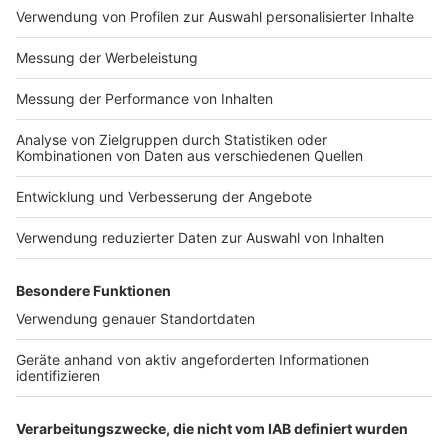
Nach Abschluss der Befragung sollen die Ergebnisse
veröffentlicht werden. Die Hochschule will damit die
Erkenntnisse nicht nur intern nutzen, sondern auch für
Interessierte zugänglich machen. Das Projekt
verbindet damit Forschung und öffentliche
Information. Für die Studierenden ist es gleichzeitig
eine praktische Anwendung wissenschaftlicher
Methoden im Bereich Personal und
Arbeitspsychologie.
Die Hochschule Niederrhein war zuletzt auch mit
anderen Angeboten rund um Berufs- und
Studienorientierung Thema bei Welle Niederrhein. So
hatte die HSNR Anfang
2026
zu den
Wochen der
Studienorientierung
eingeladen. Dabei konnten sich
Interessierte über Studiengänge, offene Vorlesungen
und Beratungsangebote informieren.