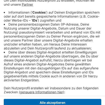
Teilnehmern möglich. Größere Kurse sind weiter
nur digital erlaubt. Für die Studenten gilt die 3G-
Regel, die mit einer Schlüsselkarte überprüft wird.
Am Campus in Krefeld haben in diesem
Wintersemester rund 1.000 junge Menschen ihr
Studium aufgenommen.
Veröffentlicht:
Mittwoch, 06.10.2021 06:55
Anzeige
Anzeige
Anzeige