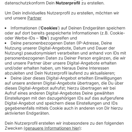
Anzeige
Aufgrund der Größe des Mehrfamilienhauses waren die
Löscharbeiten nicht ganz einfach. Die Feuerwehr
konnte aber ein Übergreifen der Flammen auf die
Nachbargebäude verhindern. Die Bewohner der
Brandwohnung konnten sich rechtzeitig selbst in
Sicherheit bringen. Aufgrund der starken
Rauchentwicklung wurden aber auch die Menschen in
den Nachbarwohnungen von der Feuerwehr evakuiert.
Die insgesamt 14 Personen wurden vom
Rettungsdienst untersucht. Es gab keine Verletzten,
nur die Bewohner der Brandwohnung kamen zur
Kontrolle ins Krankenhaus.
Anzeige