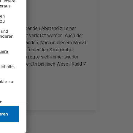
nicht ausreichenden Abstand zu einer
n aber nicht verletzt werden. Auch der
icht zu beanstanden. Noch in diesem Monat
 und die noch fehlenden Stromkabel
tet. Seitdem regte sich immer wieder
eerbusch-Osterath bis nach Wesel. Rund 7