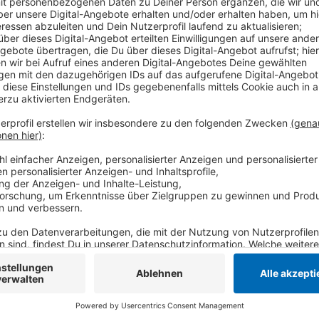
Anzeige
Die Stadt Krefeld hatte Verfahrensfehler und einen 
Wohnsiedlung bemängelt. Die Rechte der Stadt würde
Verlauf der Stromtrasse ist aus Sicht der Richter n
will Amprion die letzten drei Strommasten aufbauen
montieren. Die Bauarbeiten waren schon 2012 gestar
Widerstand in Krefeld. Die Stromtrasse führt von M
Kilometer davon führen über Krefelder Gebiet.
Anzeige