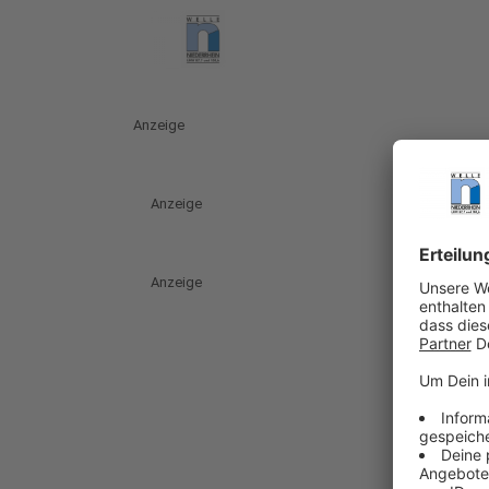
Anzeige
Anzeige
Anzeige