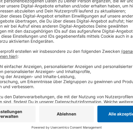
Am Mittwoch (08.11.) soll dann auch die Uniklinik in 
Uniklinik in Essen, sowie die Universität Duisburg-
den Verwaltungen seien Aktionen geplant, so ver.di. 
Wertschätzung der Arbeitgeberseite. Die hatte in d
vergangenen Freitag kein Angebot vorgelegt. ver.di f
zehneinhalb Prozent mehr Lohn, mindestens aber 500 
Übernahme nach ihrer Abschlussprüfung.
Anzeige