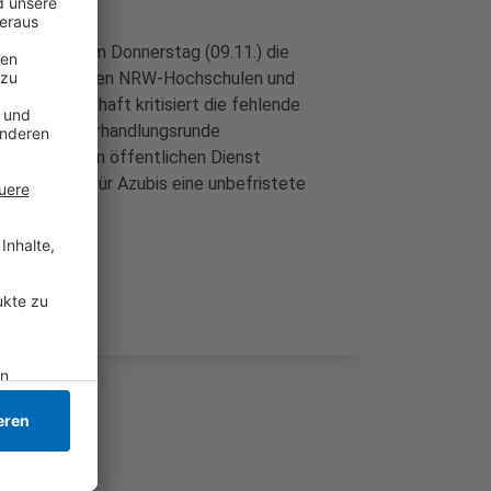
Köln folgen; am Donnerstag (09.11.) die
Essen. Auch an den NRW-Hochschulen und
Die Gewerkschaft kritisiert die fehlende
er zweiten Verhandlungsrunde
ordert für den öffentlichen Dienst
Euro - und für Azubis eine unbefristete