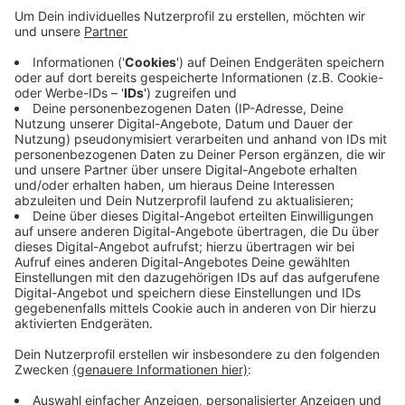
Dazu hat die Gewerkschaft ver.di aufgerufen - und das
nicht ohne Grund: Denn der Tarifkonflikt für den
Einzelhandel ist seit Wochen festgefahren. Bislang
konnten sich Arbeitgeber und Arbeitnehmer noch auf
keinen Tarifabschluss einigen. Am Kaarster IKEA-
Standort werden heute auch Beschäftigte aus den
Filialen Duisburg und Essen erwartet. Auch deren
Mitarbeiter wollen sich am Warnstreik beteiligen, so
ver.di.
Anzeige