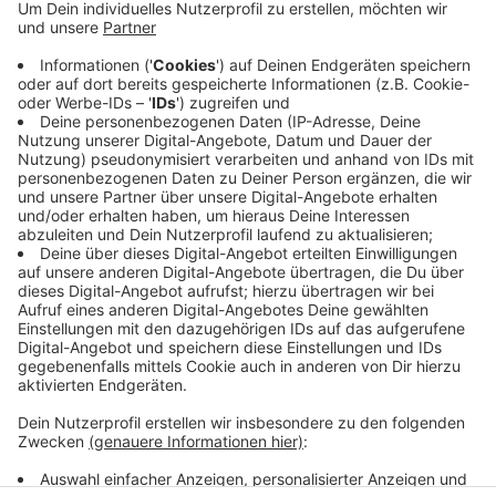
Tier ist 1,40 Meter groß und zwischen vier und
fünf Monaten alt. Die Passanten hatten die
Feuerwehr informiert, die wiederum beim Zoo
anrief. Von dort sei der junge Strauß aber nicht
entlaufen. Im Moment ist er in der Obhut des
Krefelder Tierheims. Dort hat sich bisher kein
Besitzer gemeldet.
Veröffentlicht:
Montag, 13.09.2021 07:33
Anzeige
Anzeige