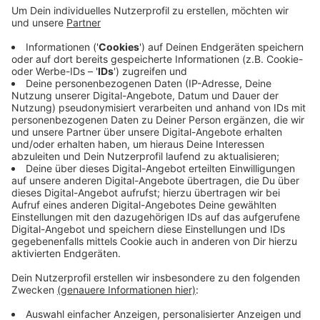
Anzeige
Das haben die Stadtwerke Krefeld im Gespräch mit
Welle Niederrhein bestätigt. Sie gehen von einem
technischen Defekt aus. Die Fahrerin hatte das
Problem sofort bemerkt und entsprechend reagiert.
Laut den SWK sind die Beschäftigten für solche
Probleme geschult. Es kommt immer wieder mal vor,
dass Bahnen aus den Gleisen springen. Das sei nicht
außergewöhnlich, heißt es.
Anzeige
Anzeige