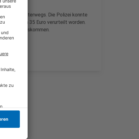
 130 km/h unterwegs. Die Polizei konnte
essätzen von 35 Euro verurteilt worden.
hrerschein auskommen.