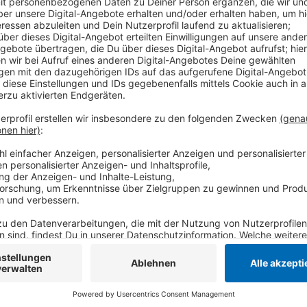
Statt der erlaubten 50 km/h war der Mann mit bis zu
den Raser stoppen. Jetzt ist der Brachter zu 60 Tag
Außerdem muss er acht Monate lang ohne seinen Fü
Anzeige