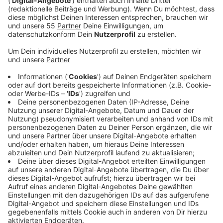
Dabei ist der mal wieder eine echt soulig schöne
Nummer geworden. Aber ganz ehrlich: Stefanie
Heinzmann könnte auch das Rezept für Fischsuppe
singen und es würde grooven. "COLORS" ist die neue
Single von Stefanie Heinzmann und ein Vorgeschmack
auf das nächste Album, welches 2021 erscheinen
soll. In der Single geht es mal wieder um DAS große
Thema der Sängerin: Selbstliebe.
Anzeige
Wir benötigen Ihre
Zustimmung, um den YouTube
Video-Service zu laden!