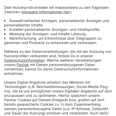
Wir verwenden einen Service eines
Drittanbieters, um Videoinhalte
einzubetten. Dieser Service kann
Daten zu Ihren Aktivitäten
sammeln. Bitte lesen Sie die
Details durch und stimmen Sie der
Nutzung des Service zu, um dieses
Video anzusehen.
Mehr Informationen
Stefanie Heinzmann - COLORS (Official Video)
Akzeptieren
Anzeige
powered by
Usercentrics Consent
Management Platform
Anzeige