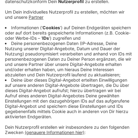
Anzeige
Das betrifft konkret den Bereich zwischen der
Umstraße bis zum Bergerplatz. Die Bahnstraße ist
deshalb für Autos gesperrt, Fußgänger und Radfahrer
können den Weg aber auch weiter nutzen. Aufgrund
der Baustelle kann allerdings die Haltestelle
Bergerplatz nicht angefahren werden - für die Busse
wurde eine Ersatzhaltestelle zwischen Mülhausener
Straße und Bahnstraße eingerichtet. Die Arbeiten
sollen ein knappes halbes Jahr dauern. Mehr Infos zur
Baumaßnahme gibt es auf der
Internetseite der
Gemeinde Grefrath.
Anzeige