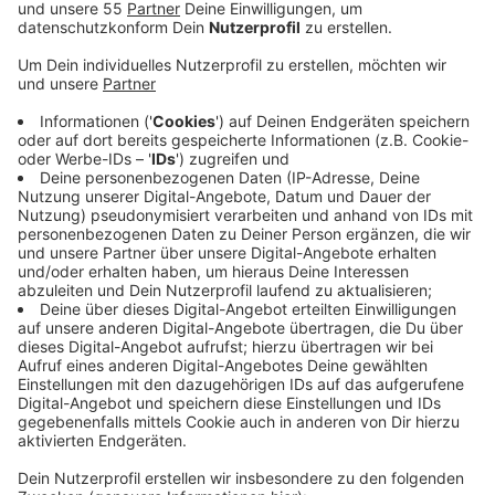
Veröffentlicht:
Freitag, 14.03.2025 05:53
Anzeige
Das Stadtbad in Fischeln soll umfassend saniert
werden. Die Kosten belaufen sich auf fast eine Million
Euro, obwohl ursprünglich nur 600.000 Euro im
Wirtschaftsplan vorgesehen waren. Der
Betriebsausschuss Zentrales Gebäudemanagement
hat den angepassten Plänen jetzt zugestimmt.
Ein beauftragtes Planungsbüro stellte bei der Prüfung
mehr Mängel fest als erwartet. Unter anderem
müssen die Filteranlagen ausgetauscht werden.
Zudem wird die bisherige Desinfektion des
Beckenwassers mit einer Chlorlösung auf ein
moderneres Verfahren umgestellt: die Elektrolyse mit
Koch-Salztabletten. Dieses Verfahren gilt langfristig