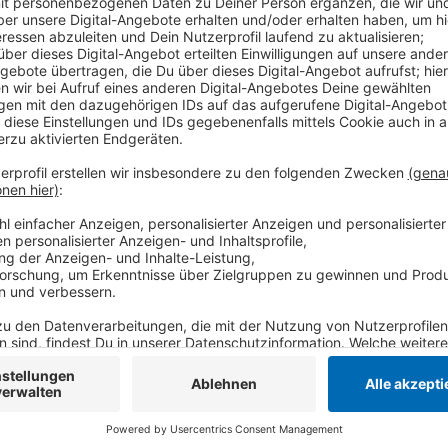
Den größten Bevölkerungszuwachs kann die Stadt Vie
Einwohner neu dazugekommen. Außerdem beliebt ware
Menschen sind aus Krefeld weggezogen. Am stabilste
Schwalmtal und Brüggen: Hier sind in Summe jewei
Anzeige