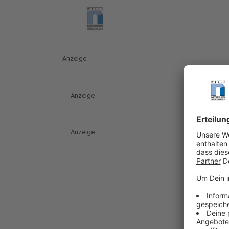
Anzeige
Anzeige
Anzeige