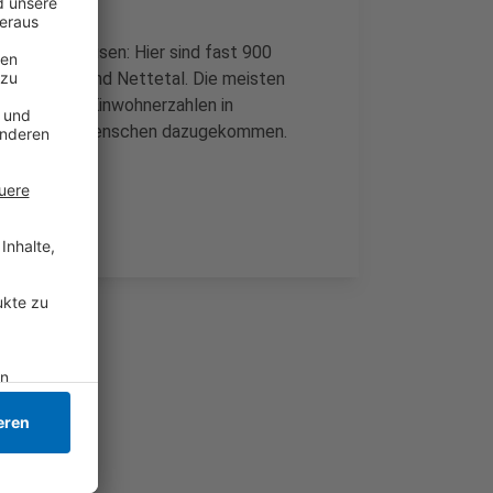
rsen vorweisen: Hier sind fast 900
n Willich und Nettetal. Die meisten
n sind die Einwohnerzahlen in
ls etwa 150 Menschen dazugekommen.