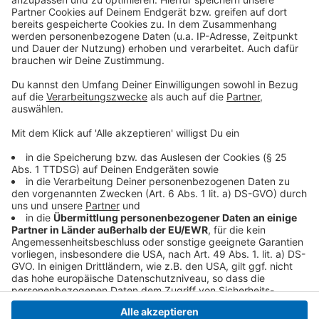
Tafel Krefeld. Im Bunker an der Friedrich-Ebert-
Straße, Ecke Schönwasserstraße
Folgendes kann gespendet werden: Erste-Hilfe-
Taschen, Ibuprofen und Paracetamol, Babynahrung in
Gläschen, Schlafsäcke, Hygieneartikel (Zahnbürste
und Zahnpasta, Windeln, Tampons, Binden).
Anzeige
Anzeige
Anzeige