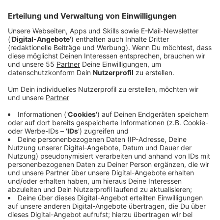
ukrainische Grenze fahren. Wer möchte kann bis
zum kommenden Montag (07.03) Sachspenden
abgeben.
Veröffentlicht:
Mittwoch, 02.03.2022 15:12
Anzeige
Aktuell gebe es viele Nachfragen zu Sachspenden,
sagt die Stadt. Deshalb tut sie sich mit der Krefelder
Tafel zusammen. Von Morgen an bis Montag, können
die Sachspenden in den Räumen der Tafel an der
Friedrich-Ebert-Straße abgegeben werden. Es werden
unter anderem Erste-Hilfe-Taschen oder
Hygieneartikel benötigt. Wer beispielsweise
Menschen mit Wohnraum unterstützen will, kann sich
per Mail an die Stadtverwaltung wenden. Die
Verwaltung stellt aber auch selbst Notplätze zur