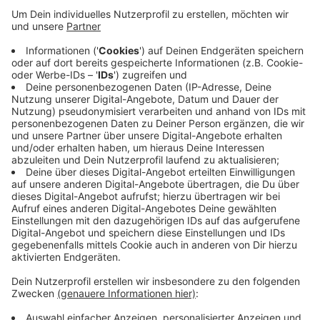
Anzeige
Vor allem Vorhaben in den Bereichen Inklusion,
Integration und Vielfalt sollen gefördert werden.
Insgesamt stehen dafür 10.000 Euro zur Verfügung.
Eine komplizierte Bewerbung ist nicht notwendig,
verspricht die Stadt - ein formloser Antrag per Mail
reicht. Der sollte aber eine kurze Beschreibung des
Projekts mit Kostenplan enthalten. Wer gefördert
wird, entscheidet die Stadt zusammen mit dem
Stadtsportbund Krefeld.
Anzeige