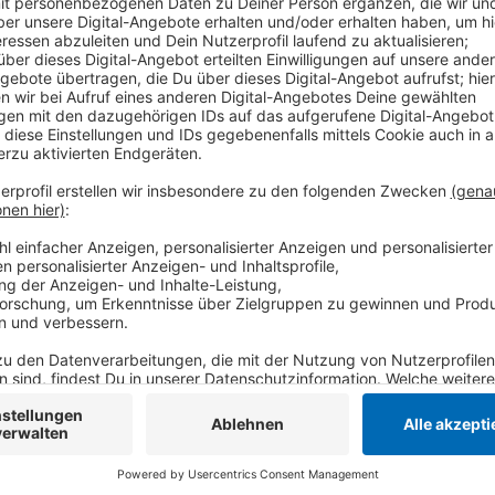
Auswärts geht es gegen die Zweit-vertretung vom FC
um 19:30 Uhr. Zeitgleich geht es auch für die Krefel
Liga los. Sie spielen auswärts bei Red Bull München. 
Yayla-Arena gegen die Düsseldorfer EG. Bundesligis
morgen. Da steht auswärts das rheinische Derby gege
Uhr.
Die HSG Krefeld Niederrhein wird an diesem Wochene
TUSEM Essen antreten, so zumindest der aktuelle St
Fälle.
Anzeige