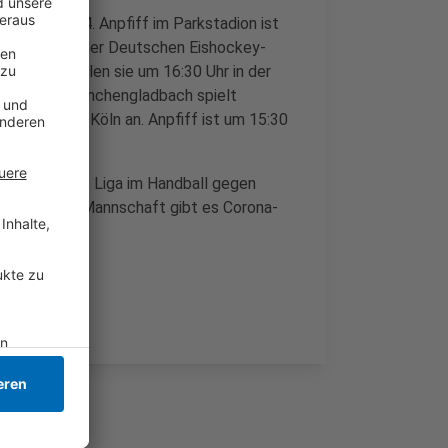
 Schalke 04. Anpfiff im Parkstadion ist
d Pinguine in der Deutschen Eishockey-
Sonntag spielen sie um 16:30 Uhr in der
t Borussia Mönchengladbach spielt
n den 1. FC Köln an. Anpfiff ist um 15:30
nde in der 3. Liga im Handball gegen
and. In der Mannschaft gibt es Corona-