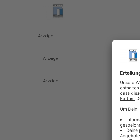
Anzeige
Anzeige
Anzeige