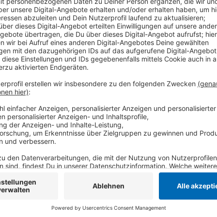
Beim Spitzensporttag trifft die erste Frauenmannsc
auf den Club Raffelberg aus Duisburg. Die CHTC-Her
Außerdem empfängt die HSG im letzten Ligaspiel des
Spiele können mit nur einer Eintrittskarte besucht we
Glockenspitzhalle geplant. Einen solchen Spitzensp
Pandemie verhinderte zuletzt aber eine Fortsetzung
Anzeige