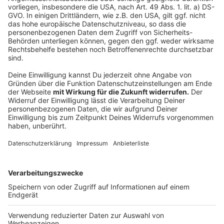
fahren, weitere Kitas bauen müssen und
ambitionierte Pläne zur Förderung des
Breitensports verfolgen, ist ein Invest von 10,5
Millionen Euro in ein Stadion eine nennenswerte
Hausnummer. Ich bin den Fraktionen im Rat
dankbar, dass sie gemeinsam diese Verantwortung
übernommen haben. Es gibt ein Bekenntnis zum
KFC Uerdingen, und es gibt entsprechende
Aktivitäten – daran gibt es nichts kleinzureden.“
Veröffentlicht:
Sonntag, 15.03.2020 15:51
Anzeige