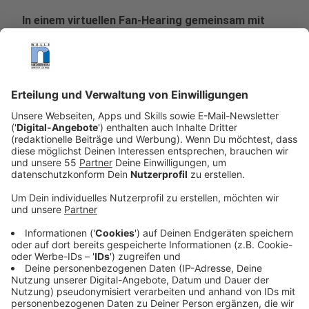
In einem virtuellen Fan-Hearing gemeinsam mit
dem KFC Uerdingen sind die Pläne für die
Sanierung der Grotenburg präsentiert worden.
Laut Stadt haben fast 3.000 Fans und Interessierte
live per Facebook und Youtube die Übertragung
verfogt. Sie hatten auch Gelegenheit, ihre Fragen
zu stellen. Das eigentlich im Seidenweberhaus als
öffentliche Veranstaltung geplante Hearing war im
Zuge der Corona-Krise aus Gründen des
Gesundheitsschutzes abgesagt und auf die
sozialen Netzwerke verlagert worden.
Krefelds Oberbürgermeister Frank Meyer gab
während des Hearings bekannt, dass der
Spielbetrieb in der 3. Liga zur Saison 2021/22
wieder in Krefeld aufgenommen wird. „Wir werden
das hinkriegen. Die Grotenburg wird ab dem