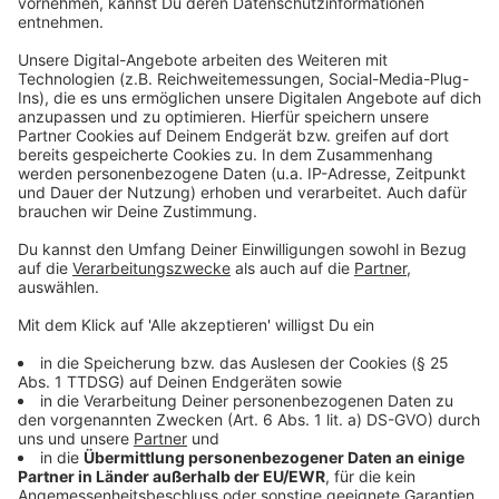
Business-Seats.
Krefelds Sportdezernent Markus Schön ging auch
auf die Trainingsbedingungen für den KFC
Uerdingen in der kommenden Saison ein: „Auf
Initiative der Stadt ergeben sich Möglichkeiten für
den KFC beim SC Bayer am Löschenhofweg. Die
beiden Vereine haben dazu bereits eine
Absichtserklärung geschlossen – nicht mehr, aber
auch nicht weniger.", sagte Schön.
Oberbürgermeister Frank Meyer betonte die
Bedeutung der Grotenburg-Sanierung für Krefeld,
setzte das Projekt allerdings auch in einen
gesamtstädtischen Zusammenhang: „In einer Zeit,
in der wir ein großes Schulsanierungsprogramm