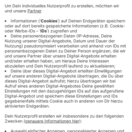
Anzeige
110 Kinder sollen dort künftig in sechs Gruppen
betreut werden. Eröffnung soll nächstes Jahr im
August sein. Die Kosten liegen voraussichtlich bei über
6 Millionen Euro. Der Bedarf in Hüls sei groß, sagt
Oberbürgermeister Frank Meyer. Langfristig brauche
der Stadtteil eine weitere neue Kita. Aktuell werden
mögliche Grundstücke geprüft. Insgesamt fehlen in
Krefeld etwa 1600 Kita-Plätze.
Anzeige