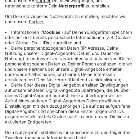
Anzeige
In diesen Tagen legen die Bauern auf den Feldern los.
Und das nicht ganz unbeschwert. Im Moment machen
sich die Landwirte Sorgen um den Absatz. Im
vergangenen Jahr hatten die Bauern Probleme, ihren
Spargel loszuwerden. Hintergrund waren die
gestiegenen Preise. Durch die Erhöhung des
Mindestlohns bei Erntehelfern und Co. wurde auch der
Spargel teurer. Das hatte dazu geführt, dass große
Handelsketten die Ware nicht gekauft und häufig auf
günstigere Anbieter aus dem Ausland gesetzt haben.
Der Spargel vom Niederrhein biete aber eine gute
Qualität. Vor allem das Wetter im ersten Quartal des
Jahres habe dem Spargel beim Wachsen geholfen.
Zum Beispiel habe es bisher keinen anhaltenden Frost
gegeben.