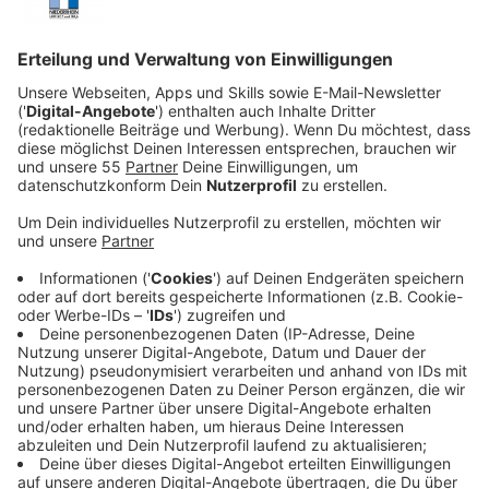
Anzeige
Die nun veröffentlichte Single "Paradise" folgt auf die
gemeinsamen bisherigen internationalen Hits des
Duos. "Hypnotized" und "In the Dark" erschienen
beiden auf dem 2021 veröffentlichten Album "Exotica"
des deutschen Produzenten und Grammy-Gewinners
Purple Disco Machine. Dieses Mal war es Sophie, der,
nachdem sie den Song geschrieben hatte, klar wurde,
dass ihr nur eine Person dabei helfen konnte, das
clubdominierende Potenzial von "Paradise" voll
auszuschöpfen: ihr Freund und künstlerisches Vorbild
Purple Disco Machine, alias Tino Piontek. "Ich habe
diesen Song als klassischen Dancefloor-Hit
geschrieben, um alle in meinem Paradies willkommen
zu heißen", erklärt Sophie die neue Single. "Er ist so