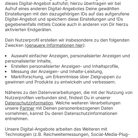
hypnotisch, dass du, von lustvollen Armen auf die
Tanzfläche gezogen, den Text rausschreien musst,
während du Dinge tust, die du später bereuen wirst.
Ich hoffe, dass 'Paradise' den Leuten das Gefühl gibt,
völlig frei und ungehindert zu sein, als ob nichts
anderes wichtiger ist als dieser eine Moment“, erklärt
Sophie. "Ganz egal, wer du bist - vergiss, was dich
runterzieht, küss jemanden und bewege deinen Körper
zu diesem Song!"
Anzeige
Wir benötigen Ihre
Zustimmung, um den YouTube
Video-Service zu laden!
Wir verwenden einen Service eines
Drittanbieters, um Videoinhalte