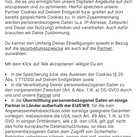
einzubetten. Dieser Service kann
Daten zu Ihren Aktivitäten
sammeln. Bitte lesen Sie die
Details durch und stimmen Sie der
Nutzung des Service zu, um dieses
Video anzusehen.
Mehr Informationen
Sophie and the Giants und Purple Disco Machine
kollaborieren erneut und präsentieren ihre Single
Akzeptieren
"Paradise". Damit ist eine der erfolgreichsten
powered by
Usercentrics Consent
Kollaborationen der modernen Popmusik zum dritten
Management Platform
Mal vereint.
Anzeige