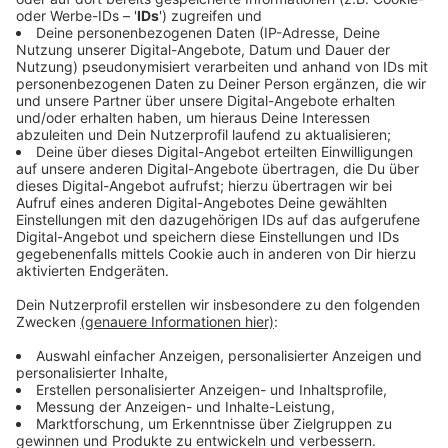
bis 15. Juli und 19. bis 22. Juli) gesperrt.
A52:
Zwischen Essen-Kettwig und Essen-
Rüttenscheid gibt es auch bei der A52 eine
Streckensperrung zwischen dem 19. und 22. Juli .
Die Umleitung führt über die A3 und das Kreuz
Kaiserberg zur A40.
A1:
Von Freitag (26. Juli) um 22 Uhr bis Montag
(29. Juli) um 5 Uhr ist die A1 in beiden Richtungen
in Höhe Kreuz Leverkusen-West gesperrt. In
Richtung Dortmund zwischen Kreuz Leverkusen-
West und Kreuz Leverkusen, in Richtung Koblenz
in Höhe Kreuz Leverkusen-West.
Ausweichmöglichkeiten gibt es über die A3, A4
oder in Richtung Norden über die A57/A46.
A3:
Auch die A3 muss dran glauben, zwischen
Oberhausen-Lirich und Kreuz Kaiserberg - von
Freitag bis Montag (26. bis 29. Juli).
Anzeige