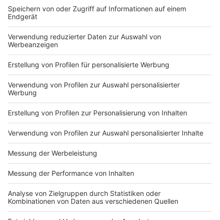
wird es beispielsweise in Ostwestfalen eine Sperrung
bei
Lage (Lippe)
geben. Gleise nach Detmold und
Lemgo werden erneuert. Für die Strecke fahren statt
Bahnen Busse. Die Gleiserneuerungen finden vom 5. bis
29. Juli statt.
Anzeige
Anzeige
Die wahrscheinlich nervenaufreibendste Sperrung wird
es zwischen dem
22. Juli und 2. August am Kreuz
Kaiserberg
geben. Die Bahnstrecken zwischen
Essen,
Duisburg und Oberhausen
sind dadurch dicht. Fern-
und Regionalverkehr kommt dadurch zum Erliegen.
Züge aus südlich kommender Richtung (Köln,
Düsseldorf) werden umgeleitet, halten nicht am