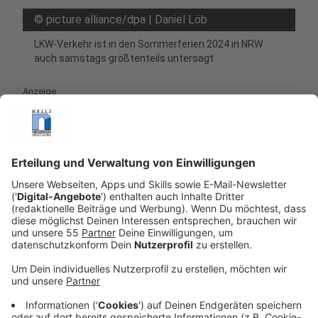
©
picture alliance/dpa | Daniel Löb
LKW-Verkehr ist in den Sommerferien 2024 in NRW
auch samstags größtenteils untersagt
Anzeige
A57:
Vom 15. bis 25. Juli um jeweils 5 Uhr wird die
A57 Richtung Köln zwischen Büttgen und Neuss-
Norf gesperrt. Eine Umleitung führt über die A44,
A3 und A46.
A565:
Zwischen dem 6. und 15. Juli ist die A565 in
beiden Richtungen zwischen Kreuz Bonn-Nord und
Bonn-Poppendorf für zehn Tage gesperrt.
Umleitungen führen großräumig über die A61 und
A553 auf die A555.
A4:
Die A4 zwischen Bensberg und
Untereschbach wird an zwei Wochenenden (12.