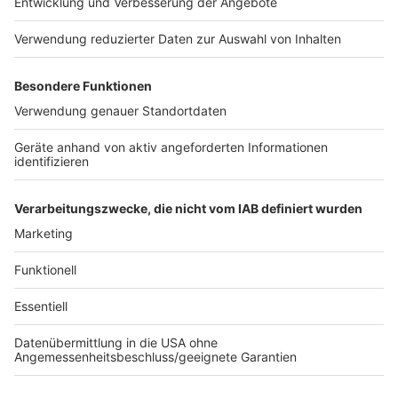
Düsseldorfer Flughafen, auch nicht in Duisburg,
Mülheim und Oberhausen. Die Strecken zwischen
Mülheim und Duisburg beziehungsweise Oberhausen
und Duisburg sind auch für den Nahverkehr gesperrt.
Es gibt einen
Schienenersatzverkehr.
Wer mit der
Bahn zum Düsseldorfer Flughafen fahren möchte: die
S-Bahnen Linien S1 und S11 halten wie gewohnt am
Flughafen.
Autor: Joachim Schultheis
Anzeige
Anzeige