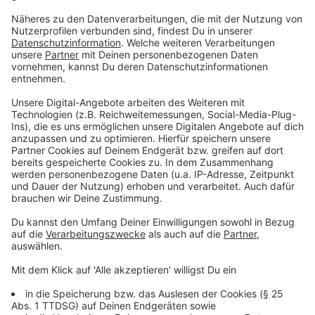
Mega-Baustelle A40 bei Bochum ab 6.
August
Anzeige
Hinzukommen wird zum Ende der Sommerferien noch
die
A40
, die für 15 Wochen in beiden Richtungen
zwischen Bochum-Zentrum und Bochum-Hamme
gesperrt wird. Der ADAC erwartet viel Stau rund um
Bochum, vor allem auf den Ausweichstrecken
A43 und
A448
. Am Schlachthof Bochum wird eine A40-Brücke
vollständig abgerissen und neu aufgebaut. Das Ende
der Arbeiten ist erst für Mitte November geplant. Wie
groß das Chaos tatsächlich werden wird, wird wohl klar,
wenn die Sommerferien beendet sind.
Auch auf anderen Streckenabschnitten sind