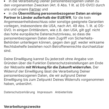
Sperrungen geplant. Für Autofahrerinnen und
Autofahrer wird die A40 zur Qual.
Anzeige
©
picture alliance/dpa | Christoph Reichwein
Die Bahnspuren am Duisburger Kreuz Kaiserberg
Anzeige
Sperrungen auch auf NRW-Bahnstrecken
Anzeige
Nicht nur auf den Autobahnen wird es zu
Einschränkungen kommen, auch auf der Schiene. So