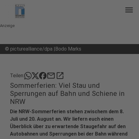
menu
Anzeige
©
picturealliance/dpa |Bodo Marks
mail
open_in_new
Teilen:
Sommerferien: Viel Stau und
Sperrungen auf Bahn und Schiene in
NRW
Die NRW-Sommerferien stehen zwischem dem 8.
Juli und 20. August an. Wir liefern euch einen
Überblick über zu erwartende Staugefahr auf den
Autobahnen und Sperrungen bei der Bahn während