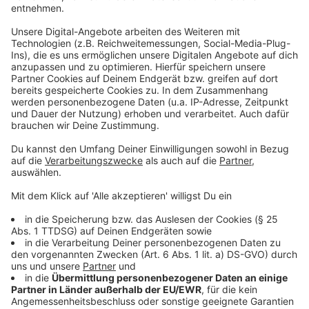
Diese Termine stehen im Programm
Anzeige
Los geht es am 27. Juli 2026 mit dem Workshop „Und
Action! - Filmdreh im Filmmuseum Düsseldorf“.
Veranstalter ist das Spielecafé in Kaldenkirchen, die
gemeinsame Anreise startet am Bahnhof
Kaldenkirchen. Am 29. Juli folgt die „Bilder-Expedition“
als Foto-Mission. Die Nähwerkstatt der Stadtbücherei
Nettetal ist für den 30. Juli geplant. Am 13. und 14.
August steht der Theater-Workshop „Pssst! Sag nix!“
auf dem Programm, bevor am 12. September noch ein
Manga-Kurs angeboten wird.
Anzeige