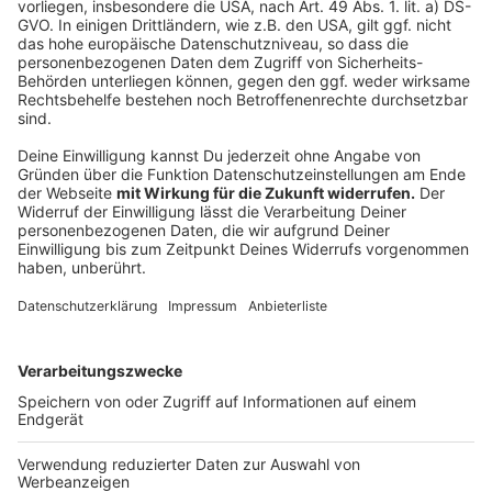
Anmeldung ist vorab erforderlich
Anzeige
Für alle Workshops ist eine vorherige Anmeldung nötig.
Für die Angebote des Spielecafés läuft die
Anmeldung telefonisch unter 02157 / 3865. Die Kurse
der Stadtbücherei Nettetal können über das
Beteiligungsportal der Stadt
gebucht werden.
Anzeige
Anzeige