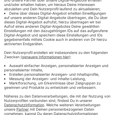
Filmdreh, Foto-Mission und Nähwerkstatt
geplant
Anzeige
Das Ferienprogramm umfasst mehrere kreative
Angebote in den Sommerferien. Geplant sind unter
anderem ein Filmdreh im Filmmuseum Düsseldorf, eine
Foto-Mission und eine Nähwerkstatt. Dazu kommen
ein zweitägiger Theater-Workshop und ein Manga-
Kurs. Nach Angaben der Stadt können die
Teilnehmenden dabei neue Dinge ausprobieren und
eigene Ideen umsetzen. Alle Angebote sind kostenlos,
die Zahl der Plätze ist aber begrenzt.
Anzeige