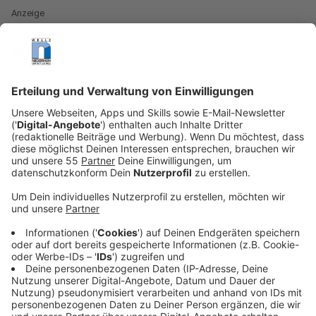
Anzeige
Kostenlose Kreativangebote in den
Sommerferien
Anzeige
Kinder und Jugendliche in Nettetal können in den
Sommerferien wieder kostenlos kreativ werden.
Darauf weist die Stadt hin. Die Stadtbücherei Nettetal
und das Jugendzentrum Spielecafé in Kaldenkirchen
bieten mehrere Workshops im Rahmen des
Kulturrucksacks an. Das Programm richtet sich an
Zehn- bis 14-Jährige. Möglich wird das Angebot durch
Fördergeld des Landes Nordrhein-Westfalen.
Anzeige