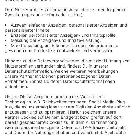
Über diese Wege sind Spenden möglich
Anzeige
Wer die Arbeit von action medeor unterstützen
möchte, kann dies mit einer Spende tun. Man kann
online spenden unter www.medeor.de und dort auch
seine Adresse für eine Spendenquittung hinterlassen.
Klassisch geht es über IBAN DE78 3205 0000 0000
0099 93 bei der Sparkasse Krefeld, Spendenstichwort:
"Nothilfe weltweit".
Anzeige
Anzeige