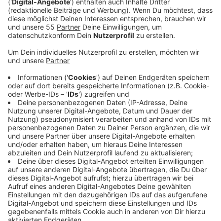
Anzeige
Das Medikamentenhilfswerk action medeor aus
Tönisvorst bereitet sich aktuell auf die Unterstützung
lokaler Helfer in der vom Ebola-Ausbruch betroffenen
Demokratischen Republik Kongo vor. Es gehe um
Schutzausrüstung und Equipment insbesondere für
medizinisches Personal, zum Beispiel Masken,
Handschuhe und Schürzen. Bei action medeor klärt
man derzeit, welche Bedarfe es vor Ort gibt und über
welchen Weg die Hilfsgüter beschafft und geliefert
werden können.
Anzeige