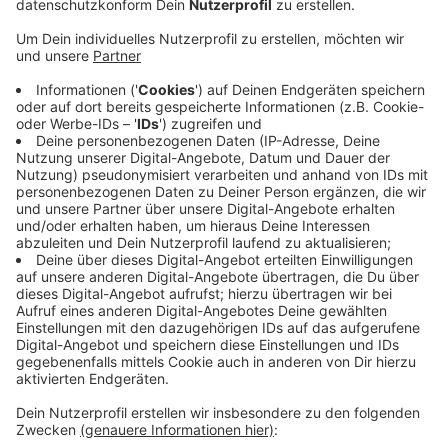
Veröffentlicht:
Montag, 27.02.2023 16:20
Anzeige
Für die Auswertung wurde überprüft, wie digital die
Bereiche "Verwaltung", "Energie und Umwelt" und
"Mobilität" in Krefeld sind. Am besten abgeschnitten
haben vor allem die Punkte Zahlungsmöglichkeiten
und die Online-Terminvergabe. Deutlich schlechter
bewertet wurde dagegen das Glasfaserangebot in
Krefeld. Am besten abgeschnitten hat die Stadt aber
in Sachen Öffentlichkeitsbeteiligung. Die digitalste
Großstadt Deutschlands ist Hamburg auf Platz 1.
Bundesweites Schlusslicht ist Erfurt.
Anzeige