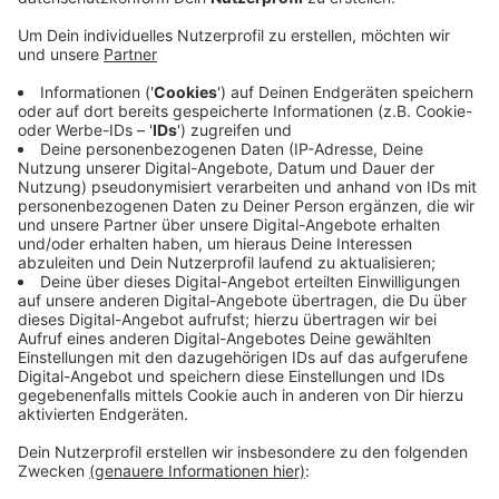
Anzeige
Bei dem soll vor allem die 5G-Kommunikation genutzt
werden, die sowohl in neuen Smartphones vorhanden
ist als auch bald in vielen Autos zur Verfügung stehen
wird. Die Technik wird mit der Verbindung durch
Sensoren aus zum Beispiel Radaranlagen oder
Kameras Gefahrensituationen im Vorfeld erkennen und
den Verkehrsteilnehmer warnen können.
Das Projekt der Hochschule Niederrhein wird mit
insgesamt 287.000 Euro vom Land NRW bis Ende 2022
gefördert.
Anzeige